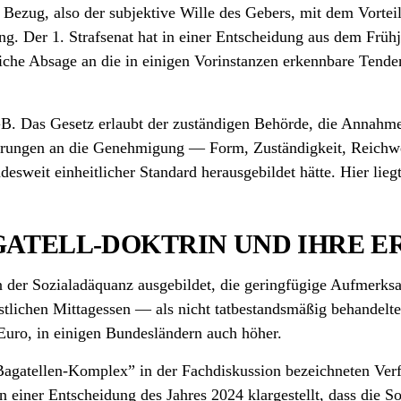
 Bezug, also der subjektive Wille des Gebers, mit dem Vorteil
. Der 1. Strafsenat hat in einer Entscheidung aus dem Frühja
che Absage an die in einigen Vorinstanzen erkennbare Tenden
B. Das Gesetz erlaubt der zuständigen Behörde, die Annahme 
erungen an die Genehmigung — Form, Zuständigkeit, Reichwei
desweit einheitlicher Standard herausgebildet hätte. Hier lie
GATELL-DOKTRIN UND IHRE 
n der Sozial­adäquanz ausgebildet, die geringfügige Aufmerks
tlichen Mittagessen — als nicht tatbestands­mäßig behandelte.
uro, in einigen Bundesländern auch höher.
gatellen-Komplex” in der Fach­diskussion bezeichneten Verfa
in einer Entscheidung des Jahres 2024 klargestellt, dass die S