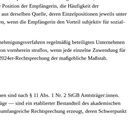
 Position der Empfänger­in, die Häufigkeit der
s derselben Quelle, deren Einzel­positionen jeweils unter
, wenn die Empfänger­in den Vorteil subjektiv für sozial­
enehmigungs­verfahren regelmäßig beteiligten Unternehmen
on vornherein straflos, wenn jede einzelne Zuwendung für
en 2024er-Rechtsprechung der maßgebliche Maßstab.
nnen sind nach § 11 Abs. 1 Nr. 2 StGB Amtsträger:innen.
räge — sind ein etablierter Bestandteil des akademischen
ne umfangreiche Rechtsprechung erzeugt, deren Schwerpunkt