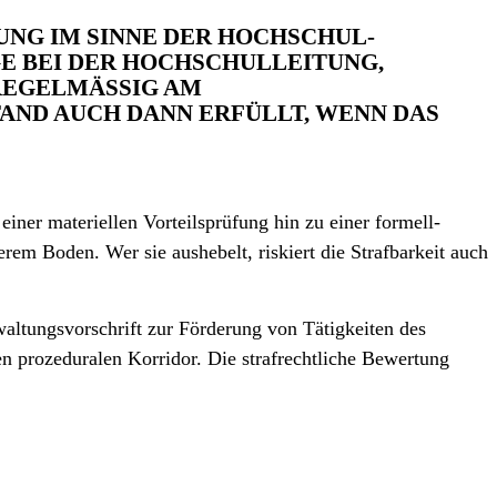
G IM SINNE DER HOCHSCHUL­RE
I DER HOCHSCHUL­LEITUNG, GE
ELMÄSSIG AM TAT
AUCH DANN ERFÜLLT, WENN DAS FORS
ner materiellen Vorteils­prüfung hin zu einer formell-
rem Boden. Wer sie aushebelt, riskiert die Strafbarkeit auch
altungs­vorschrift zur Förderung von Tätigkeiten des
n prozeduralen Korridor. Die strafrechtliche Bewertung