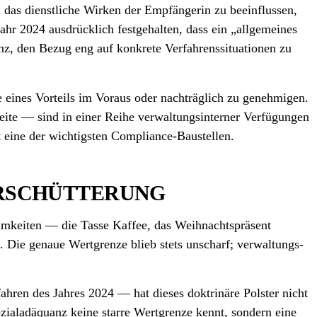
 das dienstliche Wirken der Empfänger­in zu beeinflussen,
hr 2024 ausdrücklich festgehalten, dass ein „allgemeines
z, den Bezug eng auf konkrete Verfahrens­situationen zu
eines Vorteils im Voraus oder nachträglich zu genehmigen.
te — sind in einer Reihe verwaltungs­interner Verfügungen
gt eine der wichtigsten Compliance-Baustellen.
ERSCHÜTTERUNG
amkeiten — die Tasse Kaffee, das Weihnachts­präsent
 Die genaue Wert­grenze blieb stets unscharf; verwaltungs­
hren des Jahres 2024 — hat dieses doktrinäre Polster nicht
ozial­adäquanz keine starre Wert­grenze kennt, sondern eine