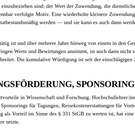
 einzubeziehen sind: der Wert der Zuwendung, die dienstliche
bar verfolgte Motiv. Eine wiederholte kleinere Zuwendung au
 tatbestands­mäßig werden — und sie kann es auch dann werden
 tätig ist und über mehrere Jahre hinweg von einem in den G
ringen Werts und Bewirtungen annimmt, ist auch dann nicht v
chreitet. Die kumulative Würdigung ist seit der einschlägig
NGS­FÖRDERUNG, SPONSORING
rittvorteile in Wissenschaft und Forschung. Hochschullehrer:i
Sponsorings für Tagungen, Reise­kosten­erstattungen für Vort
g als Vorteil im Sinne des § 331 StGB zu werten ist, hat ei
re setzte.