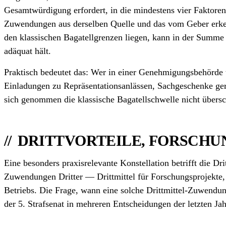
Gesamt­würdigung erfordert, in die mindestens vier Faktoren
Zuwendungen aus derselben Quelle und das vom Geber erkenn
den klassischen Bagatell­grenzen liegen, kann in der Summe
adäquat hält.
Praktisch bedeutet das: Wer in einer Genehmigungs­behörde
Einladungen zu Repräsentations­anlässen, Sachgeschenke ge
sich genommen die klassische Bagatell­schwelle nicht übers
DRITTVORTEILE, FORSCHU
Eine besonders praxisrelevante Konstellation betrifft die D
Zuwendungen Dritter — Drittmittel für Forschungs­projekte, 
Betriebs. Die Frage, wann eine solche Drittmittel-Zuwendun
der 5. Strafsenat in mehreren Entscheidungen der letzten Jah