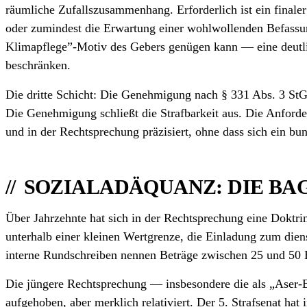
räumliche Zufallszusammenhang. Erforderlich ist ein finaler
oder zumindest die Erwartung einer wohlwollenden Befassung
Klima­pflege”-Motiv des Gebers genügen kann — eine deutli
beschränken.
Die dritte Schicht: Die Genehmigung nach § 331 Abs. 3 StG
Die Genehmigung schließt die Strafbarkeit aus. Die Anford
und in der Rechtsprechung präzisiert, ohne dass sich ein bun
SOZIALADÄQUANZ: DIE BA
Über Jahrzehnte hat sich in der Rechtsprechung eine Doktri
unterhalb einer kleinen Wertgrenze, die Einladung zum diens
interne Rundschreiben nennen Beträge zwischen 25 und 50 E
Die jüngere Rechtsprechung — insbesondere die als „Aser-Ba
aufgehoben, aber merklich relativiert. Der 5. Strafsenat hat 