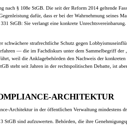
echung nach § 108e StGB. Die seit der Reform 2014 geltende F
ls Gegenleistung dafür, dass er bei der Wahrnehmung seines 
§ 331 StGB: Sie verlangt eine konkrete Unrechts­vereinbarung
der schwächere strafrechtliche Schutz gegen Lobbyismus­einfl
erfahren — die im Fach­diskurs unter dem Sammelbegriff de
ührt, weil die Anklage­behörden den Nachweis der konkreten 
 steht seit Jahren in der rechtspolitischen Debatte, ist aber
COMPLIANCE-ARCHITEKTUR
nce-Architektur in der öffentlichen Verwaltung mindestens dr
3 StGB sind aufzuwerten. Behörden, die ihre Genehmigungs­pr