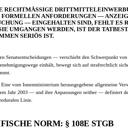
E RECHTMÄSSIGE DRITTMITTEL­EINWERBUN
ORMELLEN ANFORDERUNGEN — ANZEIGE BE
NG — EINGEHALTEN SIND, FEHLT ES REG
UMGANGEN WERDEN, IST DER TATBESTAND 
 SERIÖS IST.
en Senats­entscheidungen — verschiebt den Schwerpunkt von ei
nehmigungs­wege einhält, bewegt sich auf strafrechtlich siche
ommt.
n. Eine vom Innenministerium herausgegebene allgemeine Verw
dem Jahr 2003 — und ihre Anpassungen seither — definiert de
zeduralen Linie.
FISCHE NORM: § 108E STGB