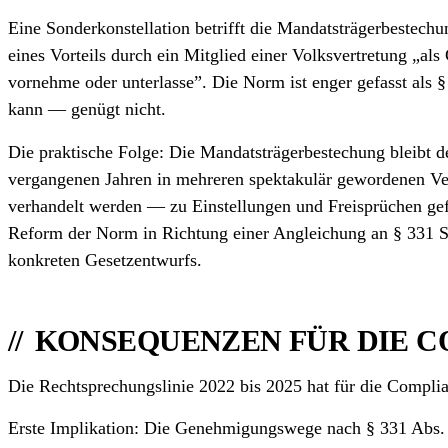
Eine Sonder­konstellation betrifft die Mandats­träger­best
eines Vorteils durch ein Mitglied einer Volksvertretung „a
vornehme oder unterlasse”. Die Norm ist enger gefasst als 
kann — genügt nicht.
Die praktische Folge: Die Mandats­trägerbestechung bleibt 
vergangenen Jahren in mehreren spektakulär gewordenen V
verhandelt werden — zu Einstellungen und Freisprüchen gef
Reform der Norm in Richtung einer Angleichung an § 331 StGB
konkreten Gesetz­entwurfs.
KONSEQUENZEN FÜR DIE 
Die Rechtsprechungs­linie 2022 bis 2025 hat für die Complia
Erste Implikation: Die Genehmigungs­wege nach § 331 Abs. 