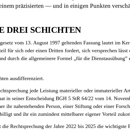
einem präzisierten — und in einigen Punkten versch
E DREI SCHICHTEN
gesetz vom 13. August 1997 geltenden Fassung lautet im Kern
eil für sich oder einen Dritten fordert, sich versprechen läss
und durch die allgemeinere Formel „für die Dienstausübung” e
ten ausdifferenziert.
 Rechtsprechung jede Leistung materieller oder immaterieller A
at hat in seiner Entscheidung BGH 5 StR 64/22 vom 14. Novemb
er ihr nahestehenden Person, einer Stiftung oder einer Forsc
illigt und ihr ein zumindest mittelbarer eigener Vorteil zuk
die Rechtsprechung der Jahre 2022 bis 2025 die wichtigste Prä