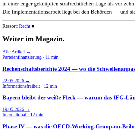
in einer enger geknüpften strafrechtlichen Lage als vor zehn
Die Implementations­arbeit liegt bei den Behörden — und sie 
Ressort:
Recht
■
Weiter im
Magazin.
Alle Artikel →
Parteienfinanzierung · 11 min
Rechenschaftsberichte 2024 — wo die Schwellen­anpa
22.05.2026
→
Informationsfreiheit · 12 min
Bayern bleibt der weiße Fleck — warum das IFG-Länd
19.05.2026
→
International · 12 min
Phase IV — was die OECD-Working-Group-on-Briber