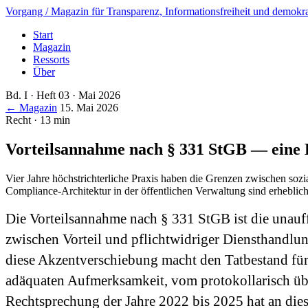
Vorgang
/ Magazin für Transparenz, Informationsfreiheit und demokra
Start
Magazin
Ressorts
Über
Bd. I · Heft 03 · Mai 2026
← Magazin
15. Mai 2026
Recht · 13 min
Vorteilsannahme nach § 331 StGB — eine
Vier Jahre höchstrichterliche Praxis haben die Grenzen zwischen soz
Compliance-Architektur in der öffentlichen Verwaltung sind erheblich
Die Vorteilsannahme nach § 331 StGB ist die unauf
zwischen Vorteil und pflichtwidriger Diensthandlun
diese Akzent­verschiebung macht den Tatbestand für 
adäquaten Aufmerksamkeit, vom protokollarisch übl
Rechtsprechung der Jahre 2022 bis 2025 hat an diese