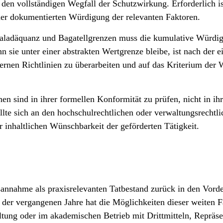
n den vollständigen Wegfall der Schutz­wirkung. Erforderlich is
iner dokumentierten Würdigung der relevanten Faktoren.
al­adäquanz und Bagatell­grenzen muss die kumulative Würdigu
sie unter einer abstrakten Wert­grenze bleibe, ist nach der 
ernen Richtlinien zu überarbeiten und auf das Kriterium der W
en sind in ihrer formellen Konformität zu prüfen, nicht in ihr
llte sich an den hochschul­rechtlichen oder verwaltungs­rechtli
r inhaltlichen Wünschbarkeit der geförderten Tätigkeit.
annahme als praxis­relevanten Tatbestand zurück in den Vorde
 der vergangenen Jahre hat die Möglichkeiten dieser weiten Fa
tung oder im akademischen Betrieb mit Drittmitteln, Repräsen