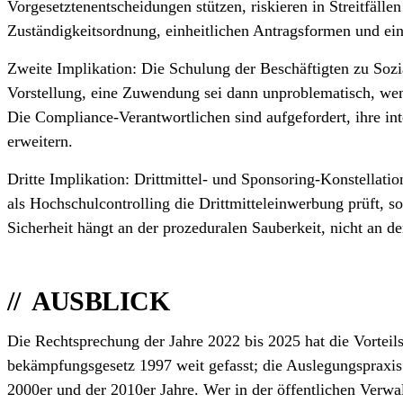
Vorgesetzten­entscheidungen stützen, riskieren in Streitfälle
Zuständigkeits­ordnung, einheitlichen Antrags­formen und e
Zweite Implikation: Die Schulung der Beschäftigten zu Sozi
Vorstellung, eine Zuwendung sei dann unproblematisch, wenn 
Die Compliance-Verantwortlichen sind aufgefordert, ihre int
erweitern.
Dritte Implikation: Drittmittel- und Sponsoring-Konstellation
als Hochschul­controlling die Drittmittel­einwerbung prüft, so
Sicherheit hängt an der prozeduralen Sauberkeit, nicht an de
AUSBLICK
Die Rechtsprechung der Jahre 2022 bis 2025 hat die Vorteils
bekämpfungs­gesetz 1997 weit gefasst; die Auslegungs­praxis
2000er und der 2010er Jahre. Wer in der öffentlichen Verwal