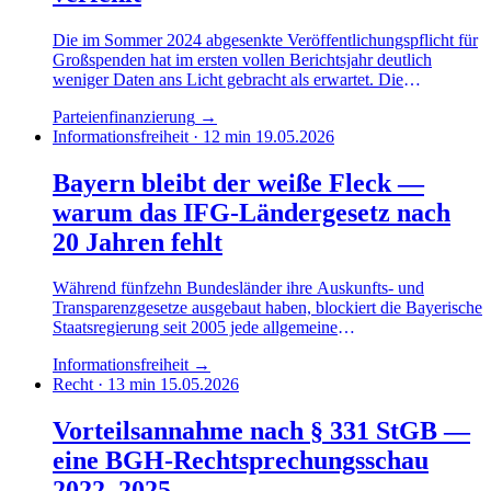
Die im Sommer 2024 abgesenkte Veröffentlichungspflicht für
Großspenden hat im ersten vollen Berichtsjahr deutlich
weniger Daten ans Licht gebracht als erwartet. Die
Sponsoring-Lücke wirkt fort, die Drittmittel-Definition bleibt
Parteienfinanzierung
→
porös.
Informationsfreiheit · 12 min
19.05.2026
Bayern bleibt der weiße Fleck —
warum das IFG-Ländergesetz nach
20 Jahren fehlt
Während fünfzehn Bundesländer ihre Auskunfts- und
Transparenzgesetze ausgebaut haben, blockiert die Bayerische
Staatsregierung seit 2005 jede allgemeine
Informationsfreiheits-Norm. Die Begründung hat sich kaum
Informationsfreiheit
→
verändert — die rechtspolitische Lage schon.
Recht · 13 min
15.05.2026
Vorteilsannahme nach § 331 StGB —
eine BGH-Rechtsprechungsschau
2022–2025