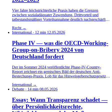
Vier Jahre höchstrichterliche Praxis haben die Grenzen
zwischen sozialadäquater Zuwendung, Drittvorteil und
tatbestandsmäßiger Vorteilsannahme deutlich nachgeschärft.
Die Konsequenzen für die Compliance-Architektur in der
Recht
→
öffentlichen Verwaltung sind erheblich.
International · 12 min
12.05.2026
Phase IV — was die OECD-Working-
Group-on-Bribery 2024 von
Deutschland fordert
Der im Sommer 2024 veröffentlichte Phase-IV-Country-
Report zeichnet ein gemischtes Bild der deutschen Anti-
Bestechungs-Praxis. Lob für das Hinweisgeberschutzgesetz,
deutliche Kritik am fehlenden Unternehmensstrafrecht und an
International
→
der föderalen Strafverfolgungslandschaft.
Debatte · 14 min
08.05.2026
Essay: Wann Transparenz schadet —
über Persönlichkeitsrechte,