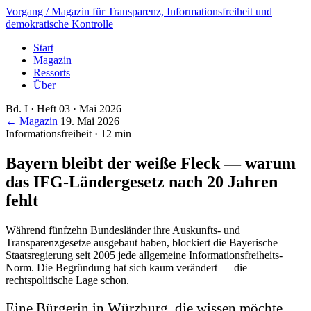
Vorgang
/ Magazin für Transparenz, Informationsfreiheit und
demokratische Kontrolle
Start
Magazin
Ressorts
Über
Bd. I · Heft 03 · Mai 2026
← Magazin
19. Mai 2026
Informationsfreiheit · 12 min
Bayern bleibt der weiße Fleck — warum
das IFG-Ländergesetz nach 20 Jahren
fehlt
Während fünfzehn Bundesländer ihre Auskunfts- und
Transparenzgesetze ausgebaut haben, blockiert die Bayerische
Staatsregierung seit 2005 jede allgemeine Informationsfreiheits-
Norm. Die Begründung hat sich kaum verändert — die
rechtspolitische Lage schon.
Eine Bürgerin in Würzburg, die wissen möchte,