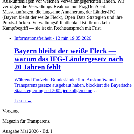
Auskunftsklagen vor welchen Verwaltungsgerichten landen. Wir
verfolgen die Verwaltungs-Reaktion auf FragDenStaat-
Massenanfragen, die langsame Annäherung der Länder-IFG
(Bayern bleibt der weiße Fleck), Open-Data-Strategien und ihre
Praxis-Lücken. Verwaltungsöffentlichkeit ist für uns kein
Kampfbegriff — sie ist ein Rechtsanspruch mit Frist.
Informationsfreiheit · 12 min
19.05.2026
Bayern bleibt der weiße Fleck —
warum das IFG-Ländergesetz nach
20 Jahren fehlt
Während fünfzehn Bundesländer ihre Auskunfts- und
Transparenzgesetze ausgebaut haben, blockiert die Bayerische
Staatsregierung seit 2005 jede allgemeine
Informationsfreiheits-Norm. Die Begründung hat sich kaum
Lesen
→
verändert — die rechtspolitische Lage schon.
Vorgang
Magazin für Transparenz
Ausgabe Mai 2026 · Bd. I