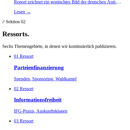
Report zeichnet ein gemischtes Bild der deutschen Anti-
Bestechungs-Praxis. Lob für das Hinweisgeberschutzgesetz,
Lesen
→
deutliche Kritik am fehlenden Unternehmensstrafrecht und an
der föderalen Strafverfolgungslandschaft.
// Sektion 02
Ressorts
.
Sechs Themengebiete, in denen wir kontinuierlich publizieren.
01
Ressort
Parteienfinanzierung
Spenden, Sponsoring, Wahlkampf
02
Ressort
Informationsfreiheit
IFG-Praxis, Auskunftsklagen
03
Ressort