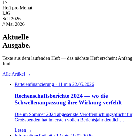
1×
Heft pro Monat
I.
JG
Seit 2026
// Mai 2026
Aktuelle
Ausgabe
.
Texte aus dem laufenden Heft — das nächste Heft erscheint Anfang
Juni.
Alle Artikel →
Parteienfinanzierung · 11 min
22.05.2026
Rechenschaftsberichte 2024 — wo die
Schwellen­anpassung ihre Wirkung verfehlt
Die im Sommer 2024 abgesenkte Veröffentlichungspflicht für
Großspenden hat im ersten vollen Berichtsjahr deutlich
weniger Daten ans Licht gebracht als erwartet. Die
Lesen
→
Sponsoring-Lücke wirkt fort, die Drittmittel-Definition bleibt
Informationsfreiheit · 12 min
19.05.2026