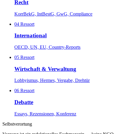
Recht
KorrBekG, IntBestG, GwG, Compliance
04
Ressort
International
OECD, UN, EU, Country-Reports
05
Ressort
Wirtschaft & Verwaltung
Lobbyismus, Hermes, Vergabe, Drehtür
06
Ressort
Debatte
Essays, Rezensionen, Konferenz
Selbstverortung