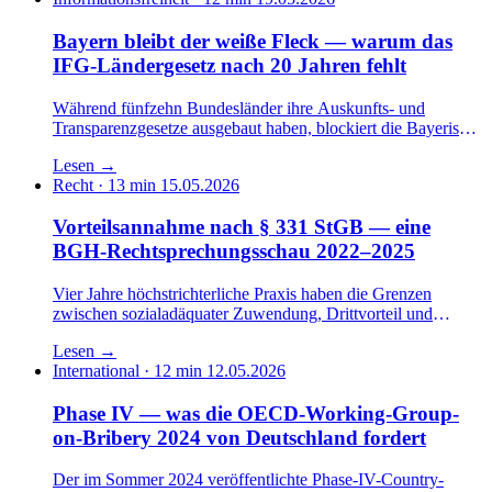
porös.
Bayern bleibt der weiße Fleck — warum das
IFG-Ländergesetz nach 20 Jahren fehlt
Während fünfzehn Bundesländer ihre Auskunfts- und
Transparenzgesetze ausgebaut haben, blockiert die Bayerische
Staatsregierung seit 2005 jede allgemeine
Lesen
→
Informationsfreiheits-Norm. Die Begründung hat sich kaum
Recht · 13 min
15.05.2026
verändert — die rechtspolitische Lage schon.
Vorteilsannahme nach § 331 StGB — eine
BGH-Rechtsprechungsschau 2022–2025
Vier Jahre höchstrichterliche Praxis haben die Grenzen
zwischen sozialadäquater Zuwendung, Drittvorteil und
tatbestandsmäßiger Vorteilsannahme deutlich nachgeschärft.
Lesen
→
Die Konsequenzen für die Compliance-Architektur in der
International · 12 min
12.05.2026
öffentlichen Verwaltung sind erheblich.
Phase IV — was die OECD-Working-Group-
on-Bribery 2024 von Deutschland fordert
Der im Sommer 2024 veröffentlichte Phase-IV-Country-