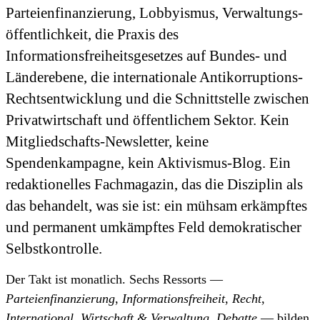
Parteienfinanzierung, Lobbyismus, Verwaltungs­
öffentlichkeit, die Praxis des
Informationsfreiheitsgesetzes auf Bundes- und
Länderebene, die internationale Anti­korruptions-
Rechts­entwicklung und die Schnittstelle zwischen
Privatwirtschaft und öffentlichem Sektor. Kein
Mitgliedschafts-Newsletter, keine
Spendenkampagne, kein Aktivismus-Blog. Ein
redaktionelles Fachmagazin, das die Disziplin als
das behandelt, was sie ist: ein mühsam erkämpftes
und permanent umkämpftes Feld demokratischer
Selbstkontrolle.
Der Takt ist monatlich. Sechs Ressorts —
Parteienfinanzierung
,
Informationsfreiheit
,
Recht
,
International
,
Wirtschaft & Verwaltung
,
Debatte
— bilden